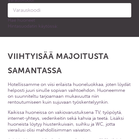
Varauskoodi
Hae huoneet
Hintasuodatin käytössä:
VIIHTYISÄÄ MAJOITUSTA
SAMANTASSA
Hotellissamme on viisi erilaista huoneluokkaa, joten löydät
helposti juuri sinulle sopivan vaihtoehdon. Huoneemme
on suunniteltu tarjoamaan mukavuutta niin
rentoutumiseen kuin sujuvaan työskentelyynkin.
Kaikissa huoneissa on vakiovarustuksena TV, työpöytä,
internet-yhteys, vedenkeitin sekä kahvia ja teetä. Lisäksi
huoneista löytyy hiustenkuivain, suihku ja WC, jotta
vierailusi olisi mahdollisimman vaivaton.