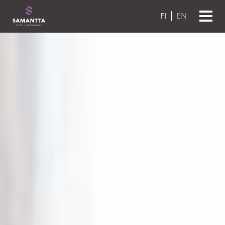
Siirry sisältöön
FI
EN