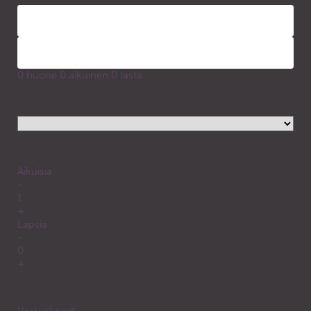
0
huone
0
aikuinen
0
lasta
Huoneet
Huone
1
Aikuisia
-
1
+
Lapsia
-
0
+
Lasten iät