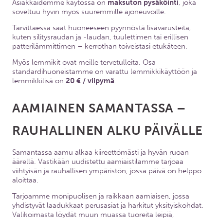
Asiakkaidemme käytössä on
maksuton pysäköinti
, joka
soveltuu hyvin myös suuremmille ajoneuvoille.
Tarvittaessa saat huoneeseen pyynnöstä lisävarusteita,
kuten silitysraudan ja -laudan, tuulettimen tai erillisen
patterilämmittimen – kerrothan toiveistasi etukäteen.
Myös lemmikit ovat meille tervetulleita. Osa
standardihuoneistamme on varattu lemmikkikäyttöön ja
lemmikkilisä on
20 € / viipymä
.
AAMIAINEN SAMANTASSA –
RAUHALLINEN ALKU PÄIVÄLLE
Samantassa aamu alkaa kiireettömästi ja hyvän ruoan
äärellä. Vastikään uudistettu aamiaistilamme tarjoaa
viihtyisän ja rauhallisen ympäristön, jossa päivä on helppo
aloittaa.
Tarjoamme monipuolisen ja raikkaan aamiaisen, jossa
yhdistyvät laadukkaat perusasiat ja harkitut yksityiskohdat.
Valikoimasta löydät muun muassa tuoreita leipiä,